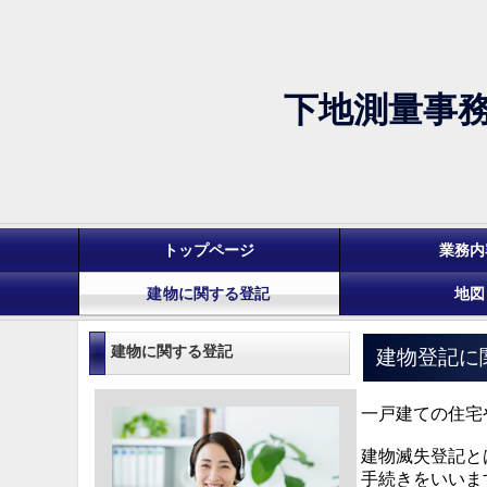
下地測量事
トップページ
業務内
建物に関する登記
地図
建物に関する登記
建物登記に
一戸建ての住宅
建物滅失登記と
手続きをいいま