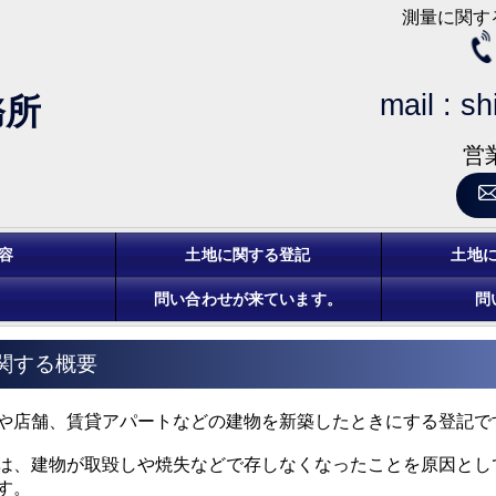
測量に関す
mail :
sh
務所
営業
容
土地に関する登記
土地
問い合わせが来ています。
問
関する概要
や店舗、賃貸アパートなどの建物を新築したときにする登記で
は、建物が取毀しや焼失などで存しなくなったことを原因とし
す。