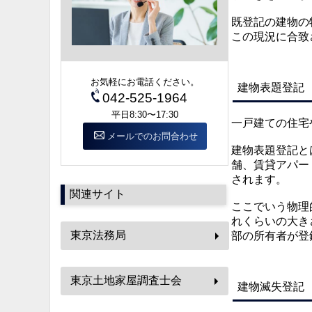
既登記の建物の
この現況に合致
お気軽にお電話ください。
建物表題登記
042-525-1964
平日8:30〜17:30
一戸建ての住宅
メールでのお問合わせ
建物表題登記と
舗、賃貸アパー
されます。
関連サイト
ここでいう物理
れくらいの大き
東京法務局
部の所有者が登
東京土地家屋調査士会
建物滅失登記